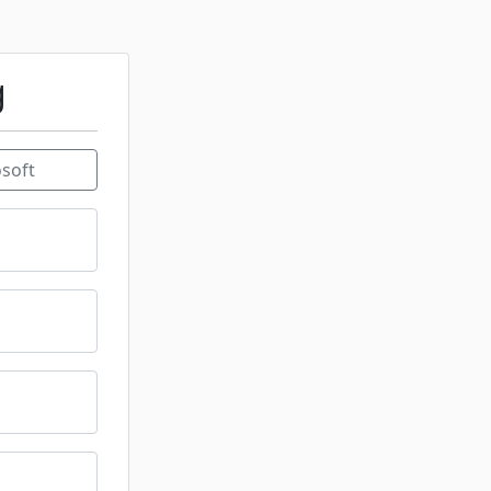
g
soft