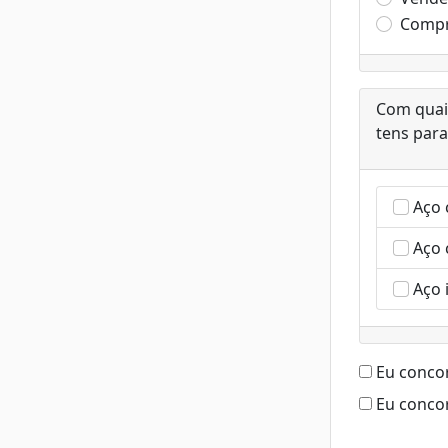
Compr
Com quai
tens par
Aço 
Aço 
Aço 
Eu conco
Eu conco