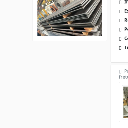
I
E
R
P
Ce
Ti
P
fret