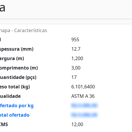
a
apa - Características
d
955
spessura (mm)
12.7
argura (m)
1,200
omprimento (m)
3,00
uantidade (pçs)
17
so total (kg)
6.101,6400
ualidade
ASTM A 36
fertado por kg
R$ 0.000,00
otal ofertado
R$ 0.000,00
CMS
12,00