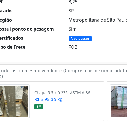
PI
3,25
stado
SP
egião
Metropolitana de São Paul
ossui ponto de pesagem
Sim
rtificados
Não possui
po de Frete
FOB
rodutos do mesmo vendedor (Compre mais de um produto
e)
Chapa 5.5 x 0,235, ASTM A 36
R$ 3,95 ao kg
SP