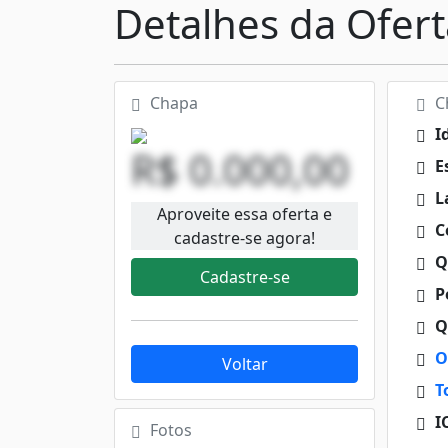
Detalhes da Ofert
Chapa
Ch
I
R$ 0.000,00
E
L
Aproveite essa oferta e
C
cadastre-se agora!
Q
Cadastre-se
Pe
Q
O
Voltar
T
I
Fotos