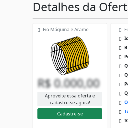
Detalhes da Ofert
Fio Máquina e Arame
Fi
I
B
Pe
Q
Q
R$ 0.000,00
Pe
Q
Aproveite essa oferta e
O
cadastre-se agora!
T
Cadastre-se
I