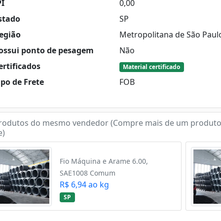
PI
0,00
stado
SP
egião
Metropolitana de São Paul
ossui ponto de pesagem
Não
rtificados
Material certificado
po de Frete
FOB
rodutos do mesmo vendedor (Compre mais de um produto
e)
Fio Máquina e Arame 6.00,
SAE1008 Comum
R$ 6,94 ao kg
SP