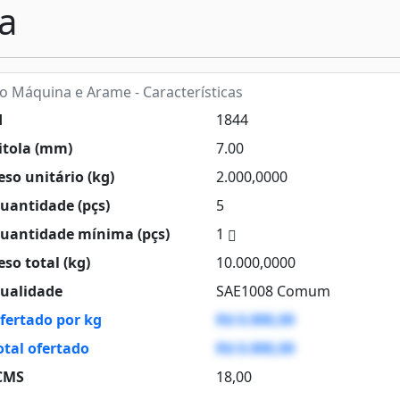
a
o Máquina e Arame - Características
d
1844
itola (mm)
7.00
so unitário (kg)
2.000,0000
uantidade (pçs)
5
uantidade mínima (pçs)
1
so total (kg)
10.000,0000
ualidade
SAE1008 Comum
fertado por kg
R$ 0.000,00
otal ofertado
R$ 0.000,00
CMS
18,00