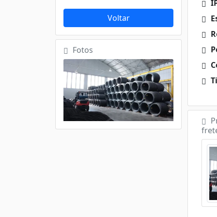
I
Voltar
E
R
P
Fotos
Ce
Ti
P
fret