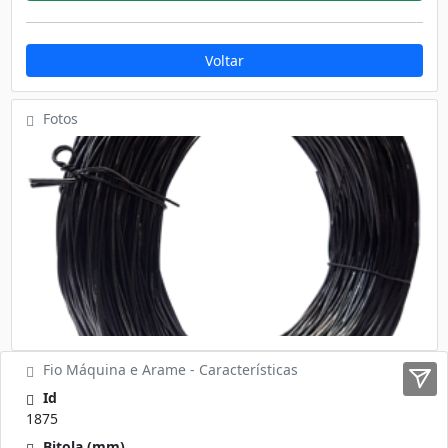
Voltar
Fotos
Fio Máquina e Arame - Características
Id
1875
Bitola (mm)