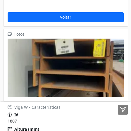
Voltar
Fotos
Viga W - Características
Id
1807
Altura (mm)